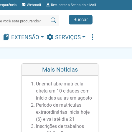
nsparência
Webmail
Recuperar a Senha do e Mail
Buscar
EXTENSÃO
SERVIÇOS
Mais Notícias
Unemat abre matrícula
direta em 10 cidades com
início das aulas em agosto
Período de matrículas
extraordinárias inicia hoje
(6) e vai até dia 21
Inscrições de trabalhos