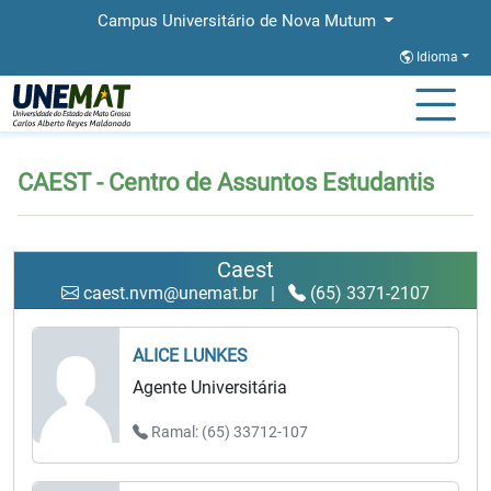
Campus Universitário de Nova Mutum
Idioma
Página Inicial
CAEST - Centro de Assuntos Estudantis
CAEST - Centro de Assuntos Estudantis
Caest
caest.nvm@unemat.br
|
(65) 3371-2107
ALICE LUNKES
Agente Universitária
Ramal: (65) 33712-107