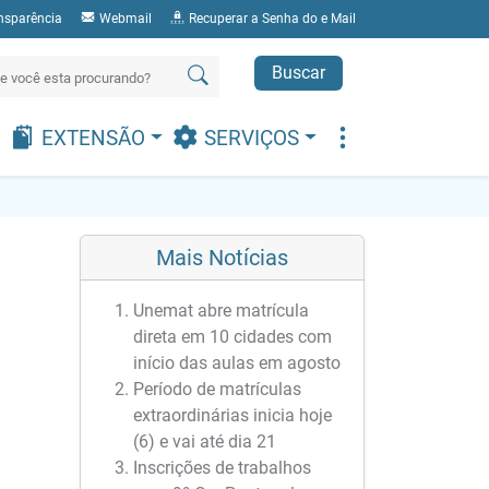
nsparência
Webmail
Recuperar a Senha do e Mail
Buscar
EXTENSÃO
SERVIÇOS
Mais Notícias
Unemat abre matrícula
direta em 10 cidades com
início das aulas em agosto
Período de matrículas
extraordinárias inicia hoje
(6) e vai até dia 21
Inscrições de trabalhos