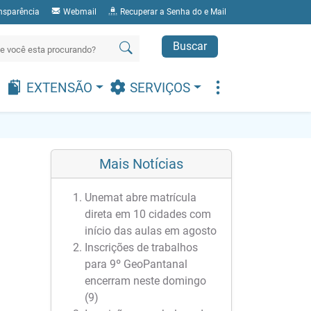
nsparência
Webmail
Recuperar a Senha do e Mail
Buscar
EXTENSÃO
SERVIÇOS
Mais Notícias
Unemat abre matrícula
direta em 10 cidades com
início das aulas em agosto
Inscrições de trabalhos
para 9º GeoPantanal
encerram neste domingo
(9)